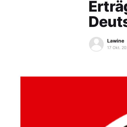
Erträ
Deut
Lawine
17 Okt. 2