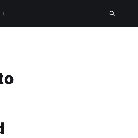
kt
to
d