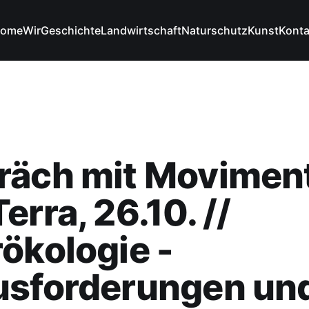
ome
Wir
Geschichte
Landwirtschaft
Naturschutz
Kunst
Konta
räch mit Movimen
erra, 26.10. //
ökologie -
usforderungen un