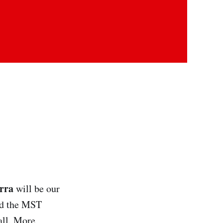
erra
will be our
and the MST
all. More