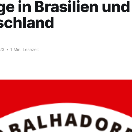
ge in Brasilien und
schland
023
•
1 Min. Lesezeit