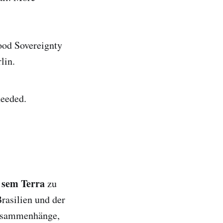
Food Sovereignty
lin.
needed.
 sem Terra
zu
rasilien und der
usammenhänge,