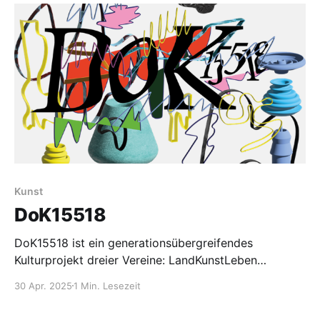
Kunst
DoK15518
DoK15518 ist ein generationsübergreifendes
Kulturprojekt dreier Vereine: LandKunstLeben
e.V. (Buchholz), Haus des Wandels e.V. (Heinersdorf)
30 Apr. 2025
1 Min. Lesezeit
und Zusammen in Neuendorf im S.A.N.D.E.
e.V. (Neuendorf i.S.), das drei Dörfer in der Gemeinde