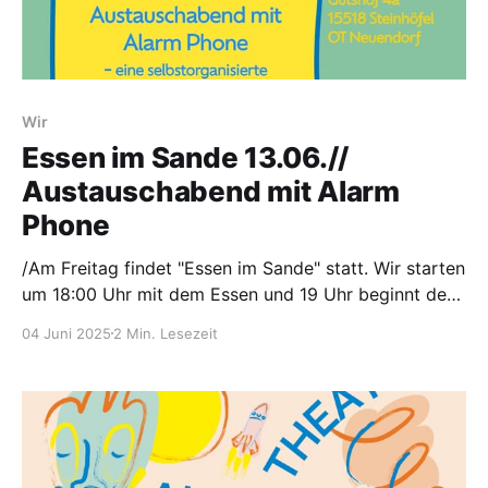
Wir
Essen im Sande 13.06.//
Austauschabend mit Alarm
Phone
/Am Freitag findet "Essen im Sande" statt. Wir starten
um 18:00 Uhr mit dem Essen und 19 Uhr beginnt der
Austauschabend mit Alarm Phone. //On Friday take
04 Juni 2025
2 Min. Lesezeit
place "Essen im Sande". We will start at 6 pm with
food and from 7 pm begin the exchange evening with
Alarm Phone.