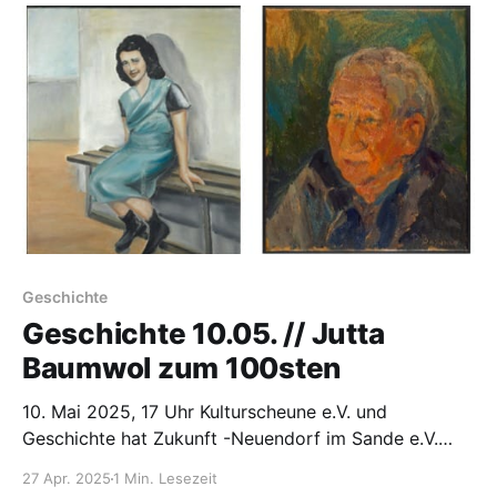
Steinhöfel (15518) bespielt. In der Form eines
Kultursyndikats soll das DoK15518 langfristig
Geschichte
Geschichte 10.05. // Jutta
Baumwol zum 100sten
10. Mai 2025, 17 Uhr Kulturscheune e.V. und
Geschichte hat Zukunft -Neuendorf im Sande e.V.
organisieren: 'Jutta Baumwol zum 100sten'
27 Apr. 2025
1 Min. Lesezeit