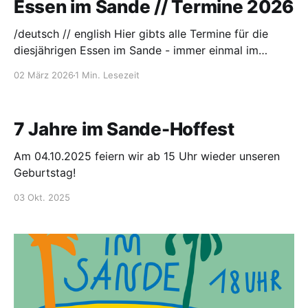
Essen im Sande // Termine 2026
/deutsch // english Hier gibts alle Termine für die
diesjährigen Essen im Sande - immer einmal im
Monat freitags um 18 Uhr gibt's leckeres Essen für
02 März 2026
1 Min. Lesezeit
alle und danach einen Input, einen Film, ein Konzert,
ein Workshop, eine Podiumsdiskussion, .. zu
spannenden Themen, die uns beschäftigen.
7 Jahre im Sande-Hoffest
Am 04.10.2025 feiern wir ab 15 Uhr wieder unseren
Geburtstag!
03 Okt. 2025