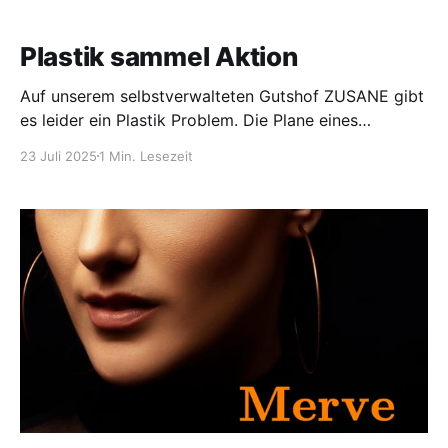
Plastik sammel Aktion
Auf unserem selbstverwalteten Gutshof ZUSANE gibt
es leider ein Plastik Problem. Die Plane eines
provisorisch geflickten Daches löst sich langsam auf
23 Juli 2025
1 Min. Lesezeit
und die Teile wehen über eine Pferdekoppel. Diese
Teile wollen wir aufsammeln, bevor sie sich weiter
auflösen und verteilen. Deswegen laden wir am
Sonntag 27.07.25 um 11.