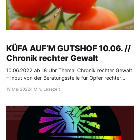
KÜFA AUF’M GUTSHOF 10.06. //
Chronik rechter Gewalt
10.06.2022 ab 18 Uhr Thema: Chronik rechter Gewalt
– Input von der Beratungsstelle für Opfer rechter
Gewalt (BOrG) KüfA steht für ‚Küche für (fast) Alle‘.
19 Mai 2022
1 Min. Lesezeit
Wir kochen und essen gemeinsam und schaffen so
einen sozialen Raum. So müssen nicht alle einzeln
kochen und wir kommen in den Austausch über