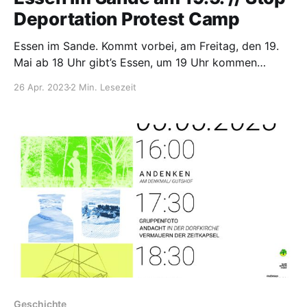
Deportation Protest Camp
Essen im Sande. Kommt vorbei, am Freitag, den 19.
Mai ab 18 Uhr gibt’s Essen, um 19 Uhr kommen
Aktivist*innen von der Initiative "Stop Deportation!
26 Apr. 2023
2 Min. Lesezeit
Protest Camp BER Flughafen" zu dem Anfang Juni
stattfindenden Protestcamp am Flughafen
Schönefeld und dem dort geplanten
Abschiebegefängsnis vorbei, berichten und
Geschichte