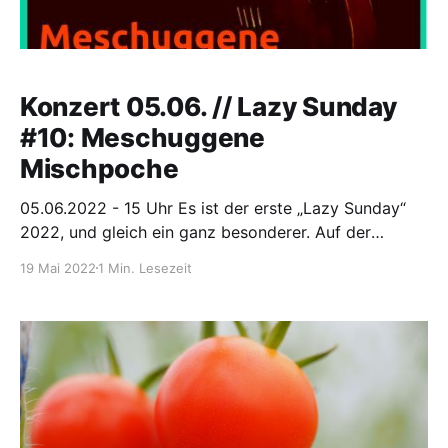
Konzert 05.06. // Lazy Sunday
#10: Meschuggene
Mischpoche
05.06.2022 - 15 Uhr Es ist der erste „Lazy Sunday“
2022, und gleich ein ganz besonderer. Auf der
umgebauten Bühne der alten Traktorentankstelle
19 Mai 2022
1 Min. Lesezeit
besucht uns die Wuppertaler Klezmergruppe
„Meschuggene Mischpoche“ mit einem jiddischen
Liederprogramm zu Speis und Trank und
Lebensfreude. Auf der akustischen Speisekarte von
„Bagels, Borscht und Bulbes“