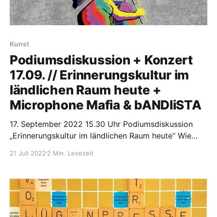
Kunst
Podiumsdiskussion + Konzert
17.09. // Erinnerungskultur im
ländlichen Raum heute +
Microphone Mafia & bANDIiSTA
17. September 2022 15.30 Uhr Podiumsdiskussion
„Erinnerungskultur im ländlichen Raum heute“ Wie
können wir Erinnerung wach halten, wenn die
21 Juli 2022
2 Min. Lesezeit
Zeitzeug:innen nicht mehr da sind? Wie halten wir ihre
Mahnung für ein „Nie wieder!“ aufrecht, wenn anti-
demokratische Strömungen, imperialistische
Weltbilder und Fake-News sich verbreiten? Und was
heißt