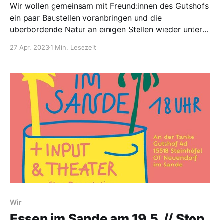
Wir wollen gemeinsam mit Freund:innen des Gutshofs
ein paar Baustellen voranbringen und die
überbordende Natur an einigen Stellen wieder unter
Kontrolle bekommen. Samstag und Sonntag
27 Apr. 2023
1 Min. Lesezeit
organisieren wir daher Gemeinschaftsaktionen und
kleinere Baustellen in und rund um die Gebäude des
Gutshofs. Hilfe ist herzlich Willkommen. Konkret
wollen wir beginnen Fenster
Wir
Essen im Sande am 19.5. // Stop