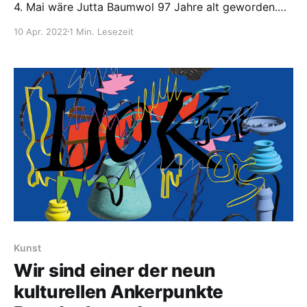
4. Mai wäre Jutta Baumwol 97 Jahre alt geworden.
1943 wurde sie mit der Gruppe der letzten jüdischen
10 Apr. 2022
1 Min. Lesezeit
Bewohnerinnen des Landwerks Neuendorf nach
Auschwitz deportiert und ermordet. Ihr Bruder Itzhak,
der 2018 ein Denkmal für seine Schwester in
Neuendorf im
Kunst
Wir sind einer der neun
kulturellen Ankerpunkte