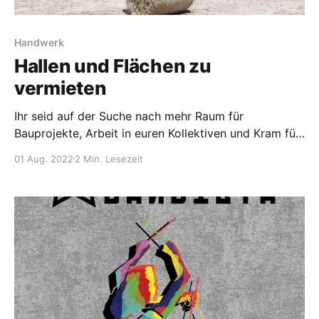
Handwerk
Hallen und Flächen zu
vermieten
Ihr seid auf der Suche nach mehr Raum für
Bauprojekte, Arbeit in euren Kollektiven und Kram für
eure politische Arbeit…? Auf dem Gutshof Neuendorf
01 Aug. 2022
2 Min. Lesezeit
im Sande, ganz ums Eck bei Fürstenwalde, haben wir
viel Platz und nicht genug Kapazitäten, all die Dinge
zu tun, die den Ort ausfüllen könnten. Konkret