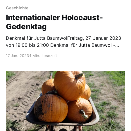
Geschichte
Internationaler Holocaust-
Gedenktag
Denkmal für Jutta BaumwolFreitag, 27. Januar 2023
von 19:00 bis 21:00 Denkmal für Jutta Baumwol -
Eichenallee/ Lindenallee, Neuendorf im Sande Am 27.
17 Jan. 2023
1 Min. Lesezeit
Januar 1945 wurde das KZ Auschwitz-Birkenau von
der Roten Armee befreit, jedenfalls jene Insassen, die
noch dort waren. Seit 1996 ist der 27. Januar in