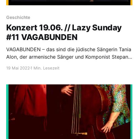
Geschichte
Konzert 19.06. // Lazy Sunday
#11 VAGABUNDEN
VAGABUNDEN – das sind die jüdische Sängerin Tania
Alon, der armenische Sänger und Komponist Stepan
Gantralyan und der bulgarische Gitarrist mit
19 Mai 2022
1 Min. Lesezeit
armenischen Wurzeln Emil Georgiev. Mit gefühlvollen
und ausdrucksstarken Liedern verarbeiten sie
musikalisch die Erfahrungen zweier Völkermorde. Sie
singen aber auch über Liebe, den Wunsch nach
Frieden und alles, was Völker