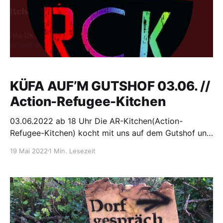
KÜFA AUF’M GUTSHOF 03.06. //
Action-Refugee-Kitchen
03.06.2022 ab 18 Uhr Die AR-Kitchen(Action-
Refugee-Kitchen) kocht mit uns auf dem Gutshof und
stellt ihre Arbeit vor. Das selbstorganisierte Refugee-
19 Mai 2022
1 Min. Lesezeit
Kollektiv kocht mit viel Elan und Solidarität gegen
kapitalistische Machtstrukturen und für finanzielle
Hilfestellungen bei Asylverfahren ihrer Brüder und
Schwestern. KüfA steht für ‚Küche