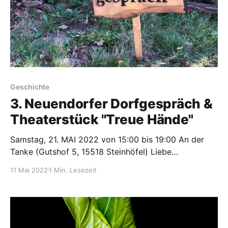
Geschichte
3. Neuendorfer Dorfgespräch &
Theaterstück "Treue Hände"
Samstag, 21. MAI 2022 von 15:00 bis 19:00 An der
Tanke (Gutshof 5, 15518 Steinhöfel) Liebe
Nachbarinnen und Nachbarn, rund drei Jahre sind wir
11 Mai 2022
1 Min. Lesezeit
schon auf dem Gutshof Neuendorf im Sande. Doch
wir wissen wenig darüber, wie das Leben und
Arbeiten war, als hier noch das VEG Neuendorf-