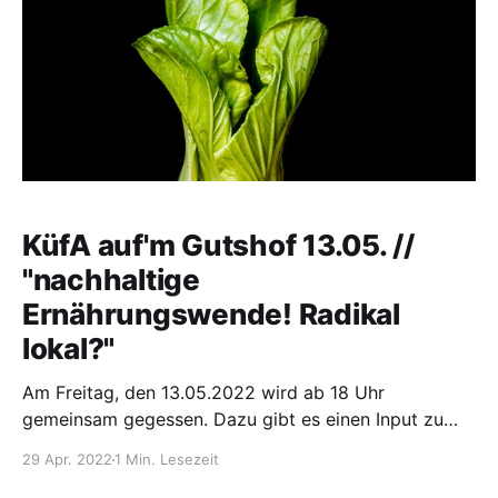
KüfA auf'm Gutshof 13.05. //
"nachhaltige
Ernährungswende! Radikal
lokal?"
Am Freitag, den 13.05.2022 wird ab 18 Uhr
gemeinsam gegessen. Dazu gibt es einen Input zu
"nachhaltige Ernährungswende! Radikal lokal?" Ort:
29 Apr. 2022
1 Min. Lesezeit
an der Tanke, Gutshof 4d, 15518 Steinhöfel OT