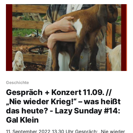
Elite, die die Welt regiert: Es kommt darauf an, sie zu
erkennen. Und ihnen entgegenzutreten. Workshop mit
den Journalist:
Geschichte
Gespräch + Konzert 11.09. //
„Nie wieder Krieg!“ – was heißt
das heute? - Lazy Sunday #14:
Gal Klein
11. September 2022 13.30 Uhr Gespräch: „Nie wieder