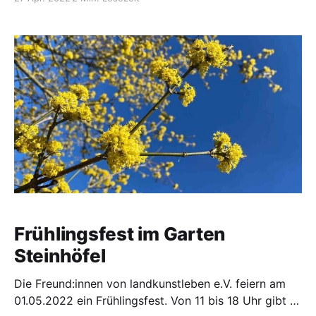
Sommerbaustelle mit vielen Wandergesell*innen neu
aufgebaut – das Obergeschoss, ein großer offener
Raum, der sich vollständig über das ganze Gebäude
erstreckt und früher wahrscheinlich als
Heudachboden und Gerätelager genutzt wurde,
wartet
Frühlingsfest im Garten
Steinhöfel
Die Freund:innen von landkunstleben e.V. feiern am
01.05.2022 ein Frühlingsfest. Von 11 bis 18 Uhr gibt es