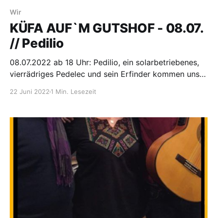
Wir
KÜFA AUF`M GUTSHOF - 08.07.
// Pedilio
08.07.2022 ab 18 Uhr: Pedilio, ein solarbetriebenes,
vierrädriges Pedelec und sein Erfinder kommen uns
besuchen! Vor oder nach dem Essen könnt ihr mit
22 Juni 2022
1 Min. Lesezeit
dem ungewöhnlichen Fahrzeug ein paar Runden über
den Dorfplatz probefahren und gemeinsam Ideen zu
alternativen Mobilitätskonzepten diskutieren. Im
Anschluss erzählen Detlef Schmitz und Thomas
Viebach