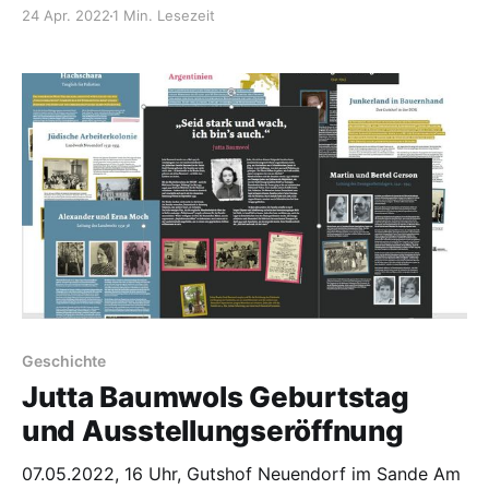
den Verkauf von vielen Tomatensorten und
24 Apr. 2022
1 Min. Lesezeit
Jungpflanzen, Gartenführungen, grünes saisonales
Buffet, Bratwurst, Waldmeisterbowle, Kaffee,
selbstgebackener Kuchen und Spiele! Sie stellen
kommende Veranstaltungen, Workshops, Projekte,
das DoK 15518 und Aino,
Geschichte
Jutta Baumwols Geburtstag
und Ausstellungseröffnung
07.05.2022, 16 Uhr, Gutshof Neuendorf im Sande Am