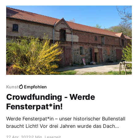
Neuendorf im Sande KüfA in Neuendorf im Sande
KüfAa, kurz für 'Küche für (fast) Alle'
Kunst
Empfohlen
Crowdfunding - Werde
Fensterpat*in!
Werde Fensterpat*in – unser historischer Bullenstall
braucht Licht! Vor drei Jahren wurde das Dach
unseres ehemaligen Bullenstalls in einer
27 Apr. 2022
2 Min. Lesezeit