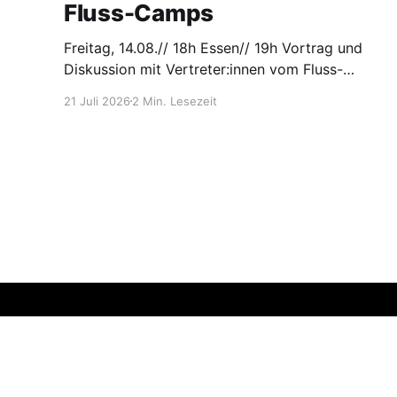
Fluss-Camps
Freitag, 14.08.// 18h Essen// 19h Vortrag und
Diskussion mit Vertreter:innen vom Fluss-
Camp// an der Tanke, Gutshof 4d, 15518
21 Juli 2026
2 Min. Lesezeit
Steinhöfel
Zusammen in Neuendorf
© 2026