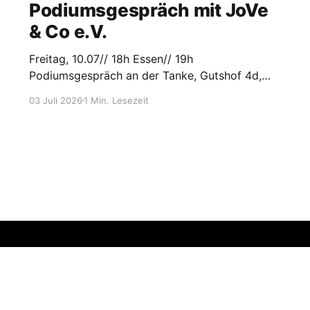
Podiumsgespräch mit JoVe
& Co e.V.
Freitag, 10.07// 18h Essen// 19h
Podiumsgespräch an der Tanke, Gutshof 4d,
15518 Steinhöfel
03 Juli 2026
1 Min. Lesezeit