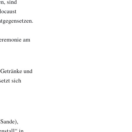
n, sind
locaust
ntgegensetzen.
zeremonie am
 Getränke und
etzt sich
 Sande),
nstall“ in