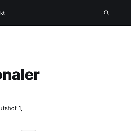
kt
onaler
tshof 1,