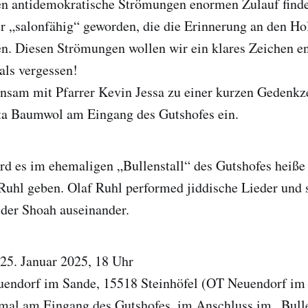
nen antidemokratische Strömungen enormen Zulauf finde
r „salonfähig“ geworden, die die Erinnerung an den Ho
n. Diesen Strömungen wollen wir ein klares Zeichen e
als vergessen!
nsam mit Pfarrer Kevin Jessa zu einer kurzen Gedenk
ta Baumwol am Eingang des Gutshofes ein.
rd es im ehemaligen „Bullenstall“ des Gutshofes heiße
uhl geben. Olaf Ruhl performed jiddische Lieder und s
 der Shoah auseinander.
25. Januar 2025, 18 Uhr
endorf im Sande, 15518 Steinhöfel (OT Neuendorf im
mal am Eingang des Gutshofes, im Anschluss im „Bulle