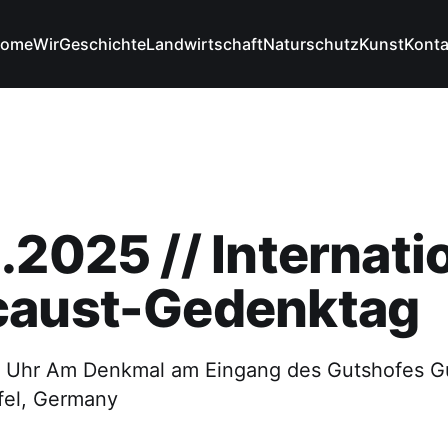
ome
Wir
Geschichte
Landwirtschaft
Naturschutz
Kunst
Konta
.2025 // Internati
caust-Gedenktag
8 Uhr Am Denkmal am Eingang des Gutshofes Gu
fel, Germany