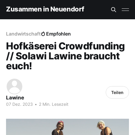
Zusammen in Neuendorf
Landwirtschaft
Empfohlen
Hofkäserei Crowdfunding
// Solawi Lawine braucht
euch!
Teilen
Lawine
07 Dez. 2023
•
2 Min. Lesezeit