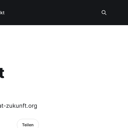
kt
t
at-zukunft.org
Teilen