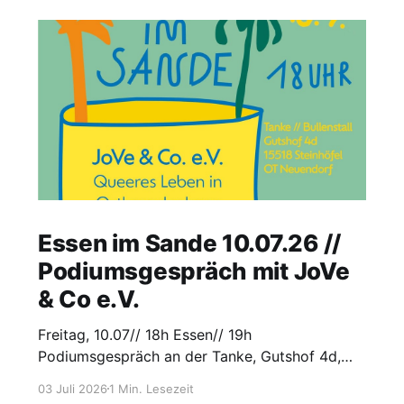
Essen im Sande 10.07.26 //
Podiumsgespräch mit JoVe
& Co e.V.
Freitag, 10.07// 18h Essen// 19h
Podiumsgespräch an der Tanke, Gutshof 4d,
15518 Steinhöfel
03 Juli 2026
1 Min. Lesezeit