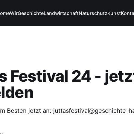
ome
Wir
Geschichte
Landwirtschaft
Naturschutz
Kunst
Konta
s Festival 24 - jetz
lden
m Besten jetzt an: juttasfestival@geschichte-h