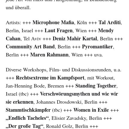
und überall.
Microphone Mafia
Tal Arditi
Artists: +++
, Köln +++
,
Laut Fragen
Mendy
Berlin, Israel +++
, Wien +++
Cahan
Deniz Mahir Kartal
, Tel Aviv +++
, Berlin +++
Community Art Band
Pyromantiker
, Berlin +++
,
Maren Rahmann
Berlin +++
, Wien +++ uva.
Diverse Workshops, Film- und Diskussionsrunden, u.a.
Rechtsextreme im Kampfsport
+++
, mit Workout,
Standing Together
Jan-Henning Bode, Bremen +++
,
Verschwörungsmythen und wie wir
Israel (tbc) +++
sie erkennen
, Johannes Drosdowski, Berlin +++
Stammtischkämpfer
Women in Exile
(tbc) +++
+++
„Endlich Tacheles“
, Elisier Zavadsky, Berlin +++
„Der große Tag“
, Ronald Golz, Berlin +++